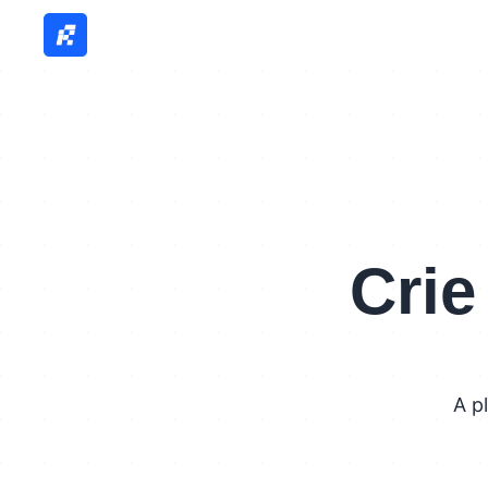
Crie
A p