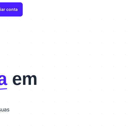
iar conta
a
em
suas